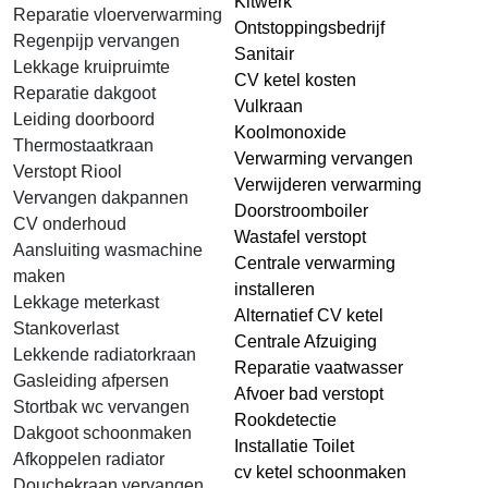
Kitwerk
Reparatie vloerverwarming
Ontstoppingsbedrijf
Regenpijp vervangen
Sanitair
Lekkage kruipruimte
CV ketel kosten
Reparatie dakgoot
Vulkraan
Leiding doorboord
Koolmonoxide
Thermostaatkraan
Verwarming vervangen
Verstopt Riool
Verwijderen verwarming
Vervangen dakpannen
Doorstroomboiler
CV onderhoud
Wastafel verstopt
Aansluiting wasmachine
Centrale verwarming
maken
installeren
Lekkage meterkast
Alternatief CV ketel
Stankoverlast
Centrale Afzuiging
Lekkende radiatorkraan
Reparatie vaatwasser
Gasleiding afpersen
Afvoer bad verstopt
Stortbak wc vervangen
Rookdetectie
Dakgoot schoonmaken
Installatie Toilet
Afkoppelen radiator
cv ketel schoonmaken
Douchekraan vervangen