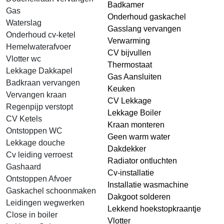
Badkamer
Gas
Onderhoud gaskachel
Waterslag
Gasslang vervangen
Onderhoud cv-ketel
Verwarming
Hemelwaterafvoer
CV bijvullen
Vlotter wc
Thermostaat
Lekkage Dakkapel
Gas Aansluiten
Badkraan vervangen
Keuken
Vervangen kraan
CV Lekkage
Regenpijp verstopt
Lekkage Boiler
CV Ketels
Kraan monteren
Ontstoppen WC
Geen warm water
Lekkage douche
Dakdekker
Cv leiding verroest
Radiator ontluchten
Gashaard
Cv-installatie
Ontstoppen Afvoer
Installatie wasmachine
Gaskachel schoonmaken
Dakgoot solderen
Leidingen wegwerken
Lekkend hoekstopkraantje
Close in boiler
Vlotter