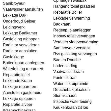
Ophangen wasbak
Sanibroyeur
Hangend toilet plaatsen
Vaatwasser aansluiten
Reparatie Boiler
Lekkage Dak
Lekkage verwarming
Onderhoud Geiser
Badkraan
Leidingwerk
Regenpijp aanleggen
Lekkage Badkamer
Inbouw toilet vervangen
Gasleiding afdoppen
Verdeler vloerverwarming
Radiator verwijderen
Sanibroyeur verstopt
Radiator aansluiten
Rvs gasslang vervangen
Gaslekkage
Bad en Douche
Buitenkraan aanleggen
Loden leiding
Waterleiding repareren
Vaatwasserkraan
Reparatie toilet
Fonteinkraan
Lekkende Kraan
Water in kruipruimte
Lekkage repareren
Douchebak plaatsen
Aansluiten gasfornuis
Stormschade
Lekkage opsporen
Inspectie waterleiding
Reparatie afvoer
Keukenkraan zit los
Wasmachinekraan