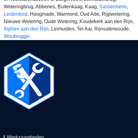
Weteringbrug, Abbenes, Buitenkaag, Kaag,
Sassenheim
,
Leiderdorp
, Hoogmade, Warmond, Oud Ade, Rijpwetering,
Nieuwe Wetering, Oude Wetering, Koudekerk aan den Rijn,
Alphen aan den Rijn
, Leimuiden, Ter Aar, Rijnsaterwoude,
Woubrugge
.
Werkzaamheden