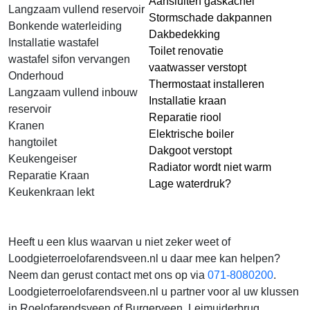
Aansluiten gaskachel
Langzaam vullend reservoir
Stormschade dakpannen
Bonkende waterleiding
Dakbedekking
Installatie wastafel
Toilet renovatie
wastafel sifon vervangen
vaatwasser verstopt
Onderhoud
Thermostaat installeren
Langzaam vullend inbouw
Installatie kraan
reservoir
Reparatie riool
Kranen
Elektrische boiler
hangtoilet
Dakgoot verstopt
Keukengeiser
Radiator wordt niet warm
Reparatie Kraan
Lage waterdruk?
Keukenkraan lekt
Heeft u een klus waarvan u niet zeker weet of
Loodgieterroelofarendsveen.nl u daar mee kan helpen?
Neem dan gerust contact met ons op via
071-8080200
.
Loodgieterroelofarendsveen.nl u partner voor al uw klussen
in Roelofarendsveen of Burgerveen, Leimuiderbrug,