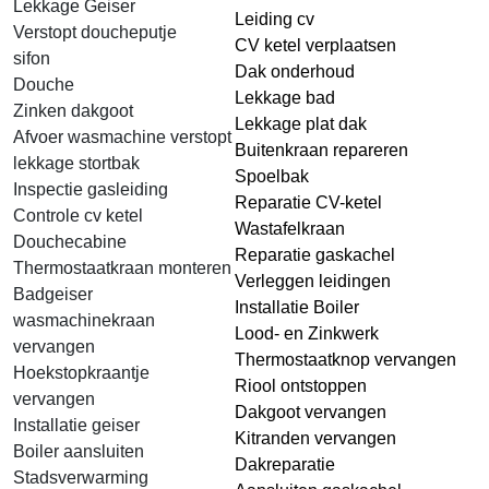
Lekkage Geiser
Leiding cv
Verstopt doucheputje
CV ketel verplaatsen
sifon
Dak onderhoud
Douche
Lekkage bad
Zinken dakgoot
Lekkage plat dak
Afvoer wasmachine verstopt
Buitenkraan repareren
lekkage stortbak
Spoelbak
Inspectie gasleiding
Reparatie CV-ketel
Controle cv ketel
Wastafelkraan
Douchecabine
Reparatie gaskachel
Thermostaatkraan monteren
Verleggen leidingen
Badgeiser
Installatie Boiler
wasmachinekraan
Lood- en Zinkwerk
vervangen
Thermostaatknop vervangen
Hoekstopkraantje
Riool ontstoppen
vervangen
Dakgoot vervangen
Installatie geiser
Kitranden vervangen
Boiler aansluiten
Dakreparatie
Stadsverwarming