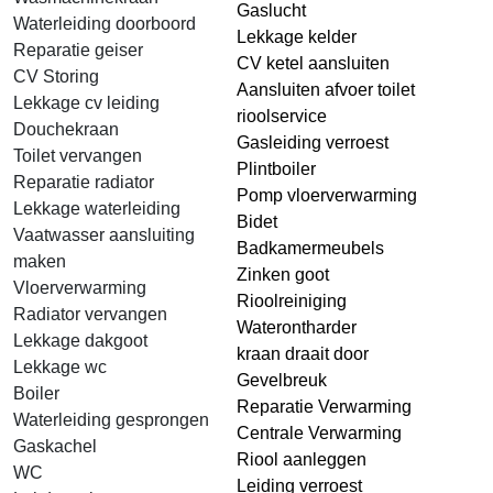
Gaslucht
Waterleiding doorboord
Lekkage kelder
Reparatie geiser
CV ketel aansluiten
CV Storing
Aansluiten afvoer toilet
Lekkage cv leiding
rioolservice
Douchekraan
Gasleiding verroest
Toilet vervangen
Plintboiler
Reparatie radiator
Pomp vloerverwarming
Lekkage waterleiding
Bidet
Vaatwasser aansluiting
Badkamermeubels
maken
Zinken goot
Vloerverwarming
Rioolreiniging
Radiator vervangen
Waterontharder
Lekkage dakgoot
kraan draait door
Lekkage wc
Gevelbreuk
Boiler
Reparatie Verwarming
Waterleiding gesprongen
Centrale Verwarming
Gaskachel
Riool aanleggen
WC
Leiding verroest