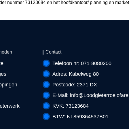
nder nummer 73123684 en het hoofdkantoor/ planning en market
heden
Contact
el
Telefoon nr: 071-8080200
ges
Adres: Kabelweg 80
ppingen
Postcode: 2371 DX
E-Mail:
info@Loodgieterroelofare
eterwerk
KVK: 73123684
BTW: NL859364537B01