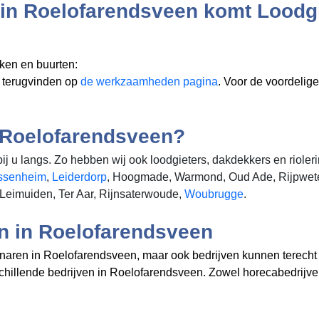
n in Roelofarendsveen komt Loodg
ken en buurten:
u terugvinden op
de werkzaamheden pagina
. Voor de voordelig
n Roelofarendsveen?
j u langs. Zo hebben wij ook loodgieters, dakdekkers en rioler
ssenheim
,
Leiderdorp
, Hoogmade, Warmond, Oud Ade, Rijpwete
 Leimuiden, Ter Aar, Rijnsaterwoude,
Woubrugge
.
en in Roelofarendsveen
genaren in Roelofarendsveen, maar ook bedrijven kunnen terecht
rschillende bedrijven in Roelofarendsveen. Zowel horecabedrijv