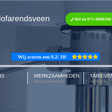
lofarendsveen
Bel nu 071-8080200
NS
WERKZAAMHEDEN
TARIEVE
WERKZAAMHEDEN
TARIEVEN