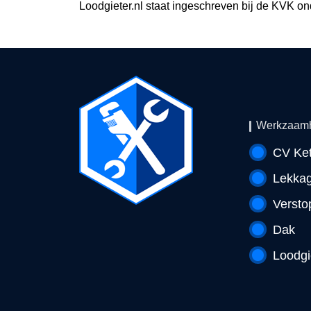
Loodgieter.nl staat ingeschreven bij de KVK o
Werkzaam
CV Ket
Lekka
Versto
Dak
Loodgi