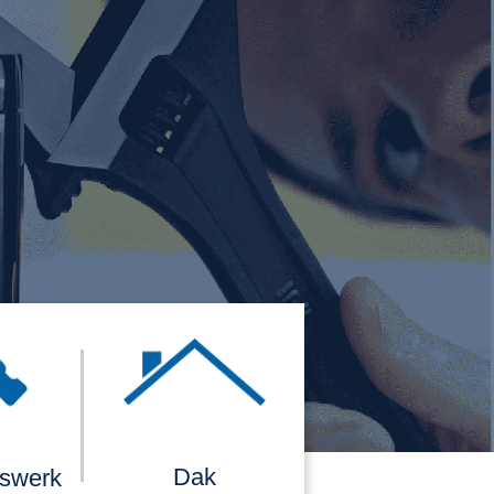
Dak
rswerk