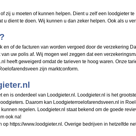
f zij u moeten of kunnen helpen. Dient u zelf een loodgieter te
wat u dient te doen. Wij kunnen u dan zeker helpen. Ook als u v
t?
k en of de facturen van
worden vergoed door de verzekering Daa
t van uw polis af. Wij mogen wel zeggen dat een verzekeringsm
.nl heeft geweigerd omdat de tarieven te hoog waren. Onze tar
 Roelofarendsveen zijn marktconform.
eter.nl
en is onderdeel van Loodgieter.nl. Loodgieter.nl is het grootst
loodgieters. Daarom kan Loodgieterroelofarendsveen.nl in Roel
kunnen regelen. Loodgieter.nl staat bekend om de goede revie
om ook na!
n op https://www.loodgieter.nl. Overige bedrijven in hetzelfde ne